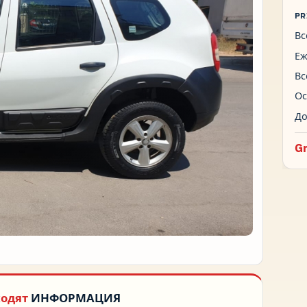
PR
Вс
Еж
Вс
Ос
До
Gr
ходят
ИНФОРМАЦИЯ