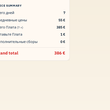
ICE SUMMARY
его дней
7
едневные цены
55 €
его Плата
385 €
(7 ×)
тавьте Плата
1 €
полнительные сборы
0 €
and total
386 €