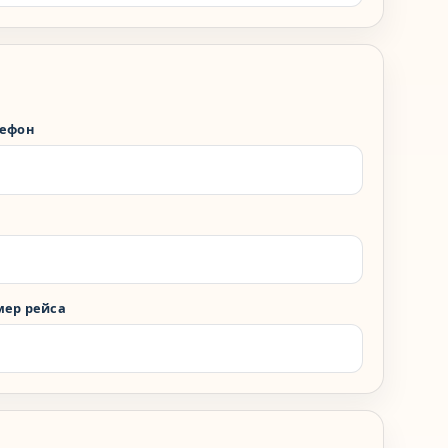
лефон
ер рейса