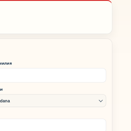
милия
ти
dana