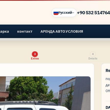
+90 532 51476
Pусский
парка
контакт
АРЕНДА АВТО УСЛОВИЯ
3
4
Extras
Details
R
по
да
Of
D