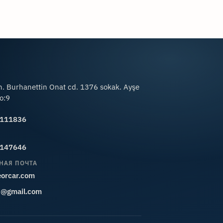
. Burhanettin Onat cd. 1376 sokak. Ayşe
o:9
3111836
5147646
НАЯ ПОЧТА
orcar.com
t@gmail.com