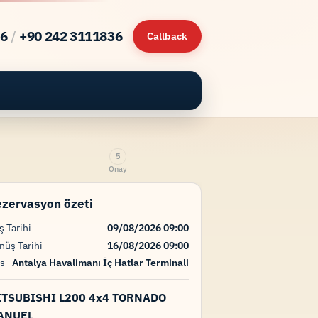
46
/
+90 242 3111836
Callback
5
Onay
zervasyon özeti
ş Tarihi
09/08/2026 09:00
nüş Tarihi
16/08/2026 09:00
is
Antalya Havalimanı İç Hatlar Terminali
ITSUBISHI L200 4x4 TORNADO
ANUEL