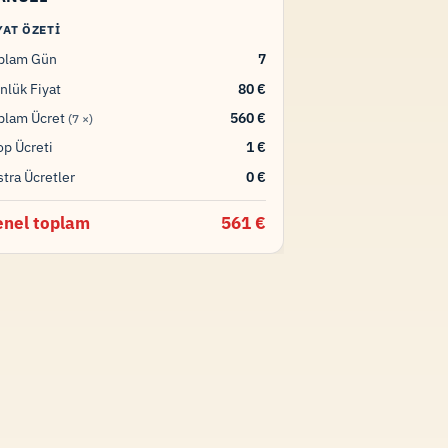
YAT ÖZETI
plam Gün
7
nlük Fiyat
80 €
plam Ücret
560 €
(7 ×)
op Ücreti
1 €
stra Ücretler
0 €
nel toplam
561 €