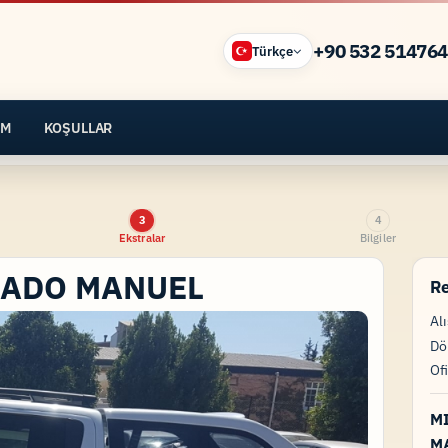
+90 532 51476
Türkçe
İM
KOŞULLAR
3
4
Ekstralar
Bilgiler
NADO MANUEL
Re
Alı
Dö
Of
M
M