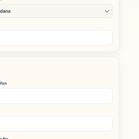
dana
efon
ş No