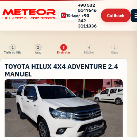
+90 532
5147646
/
+90
Callback
Türkçe
242
3111836
1
2
3
4
5
Tarih ve Ofis
Araç
Ekstralar
Bilgiler
Onay
TOYOTA HILUX 4X4 ADVENTURE 2.4
MANUEL