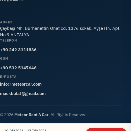
ADRES
Çaybaşı Mh. Burhanettin Onat cd. 1376 sokak. Ayşe Hn. Apt.
No:9 ANTALYA
TELEFON
+90 242 3111836
GSM
+90 532 5147646
E-POSTA
info@meteorcar.com
mackbulat@gmail.com
© 2026
Meteor Rent A Car
. All Rights Reserved.
10/08/2026 – 17/08/2026