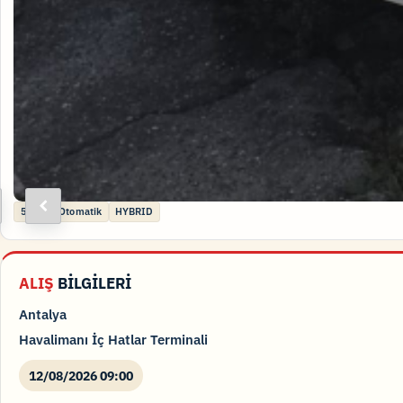
ext
Previous
5 kişi
Otomatik
HYBRID
ALIŞ
BİLGİLERİ
Antalya
Havalimanı İç Hatlar Terminali
12/08/2026 09:00