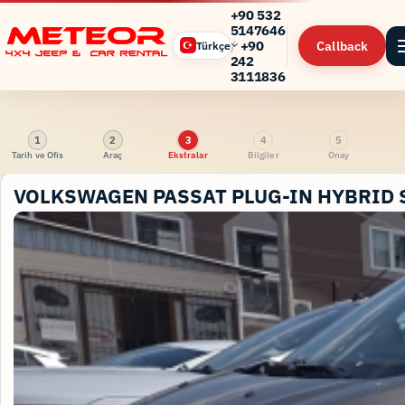
+90 532
5147646
/
+90
Callback
Türkçe
242
3111836
1
2
3
4
5
Tarih ve Ofis
Araç
Ekstralar
Bilgiler
Onay
VOLKSWAGEN PASSAT PLUG-IN HYBRID 